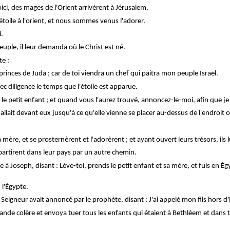
ici, des mages de l'Orient arrivèrent à Jérusalem,
 étoile à l'orient, et nous sommes venus l'adorer.
i.
euple, il leur demanda où le Christ est né.
te :
 princes de Juda ; car de toi viendra un chef qui paitra mon peuple Israël.
c diligence le temps que l'étoile est apparue.
 le petit enfant ; et quand vous l'aurez trouvé, annoncez-le-moi, afin que je 
l'est allait devant eux jusqu'à ce qu'elle vienne se placer au-dessus de l'endroit 
 mère, et se prosternèrent et l'adorèrent ; et ayant ouvert leurs trésors, ils 
epartirent dans leur pays par un autre chemin.
 à Joseph, disant : Lève-toi, prends le petit enfant et sa mère, et fuis en Ég
n l'Égypte.
e Seigneur avait annoncé par le prophète, disant : J'ai appelé mon fils hors d
nde colère et envoya tuer tous les enfants qui étaient à Bethléem et dans to