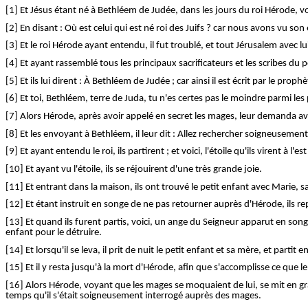
[1] Et Jésus étant né à Bethléem de Judée, dans les jours du roi Hérode, vo
[2] En disant : Où est celui qui est né roi des Juifs ? car nous avons vu son
[3] Et le roi Hérode ayant entendu, il fut troublé, et tout Jérusalem avec lu
[4] Et ayant rassemblé tous les principaux sacrificateurs et les scribes du p
[5] Et ils lui dirent : À Bethléem de Judée ; car ainsi il est écrit par le prophè
[6] Et toi, Bethléem, terre de Juda, tu n'es certes pas le moindre parmi les
[7] Alors Hérode, après avoir appelé en secret les mages, leur demanda ave
[8] Et les envoyant à Bethléem, il leur dit : Allez rechercher soigneusement
[9] Et ayant entendu le roi, ils partirent ; et voici, l'étoile qu'ils virent à 
[10] Et ayant vu l'étoile, ils se réjouirent d'une très grande joie.
[11] Et entrant dans la maison, ils ont trouvé le petit enfant avec Marie, sa
[12] Et étant instruit en songe de ne pas retourner auprès d'Hérode, ils r
[13] Et quand ils furent partis, voici, un ange du Seigneur apparut en songe
enfant pour le détruire.
[14] Et lorsqu'il se leva, il prit de nuit le petit enfant et sa mère, et partit e
[15] Et il y resta jusqu'à la mort d'Hérode, afin que s'accomplisse ce que l
[16] Alors Hérode, voyant que les mages se moquaient de lui, se mit en gra
temps qu'il s'était soigneusement interrogé auprès des mages.