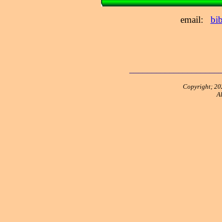
email:
bi
____________________
Copyright; 202
A